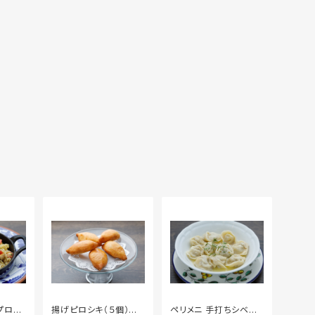
プロフ
揚げピロシキ（５個）冷
ペリメニ 手打ちシベリ